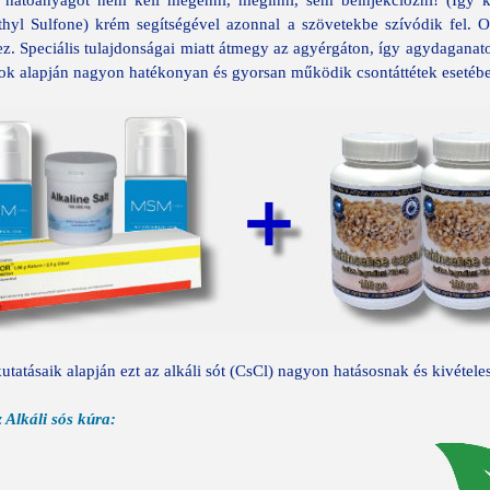
 hatóanyagot nem kell megenni, meginni, sem beinjekciózni! (Így kí
yl Sulfone) krém segítségével azonnal a szövetekbe szívódik fel. 
hez. Speciális tulajdonságai miatt átmegy az agyérgáton, így agydagana
tok alapján nagyon hatékonyan és gyorsan működik csontáttétek esetében
tatásaik alapján ezt az alkáli sót (CsCl) nagyon hatásosnak és kivétele
 Alkáli sós kúra: