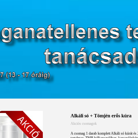
Alkáli só + Tömjén erős kúra
Akciós csomagok
A csomag 1 darab komplett Alkáli só kúrát és