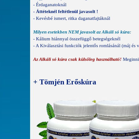
- Érdaganatoknál
- Áttéteknél feltétlenül javasolt !
- Kevésbé ismert, ritka daganatfajtáknál
Milyen esetekben NEM javasolt az Alkáli só kúra:
- Kálium hiánnyal összefüggő betegségeknél
- A Kiválasztási funkciók jelentős romlásánál (máj és 
Az Alkáli só kúra csak külsőleg használható!
Meginni
+ Tömjén Erőskúra