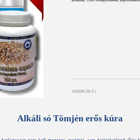
tartalmaz, TMR bélkapszulában, kapszulánkén
160000.00 Ft
Alkáli só Tömjén erős kúra