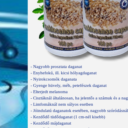
- Nagyobb prosztata daganat
- Enyhefokú, ill. kicsi hólyagdaganat
- Nyirokcsomók daganata
- Gyenge hüvely, méh, petefészek daganat
- Elterjedt melanoma
- Cisztáknál általánosan, ha jelentős a számuk és a n
- Limfomáknál nem súlyos esetben
- Jóindulatú daganatok esetében, nagyobb szóródásná
- Kezdődő tüdődaganat (1 cm-nél kisebb)
- Kezdődő májdaganat