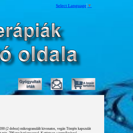
Select Language
▼
0
 200 (2 doboz) mikrogranulált kivonatos, vegán Tömjén kapszulát