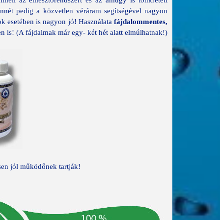
méli az emésztőrendszert és az amúgy is tönkretett
Onnét pedig a közvetlen véráram segítségével nagyon
tok esetében is nagyon jó! Használata
fájdalommentes,
 is! (A fájdalmak már egy- két hét alatt elmúlhatnak!)
sen jól működőnek tartják!