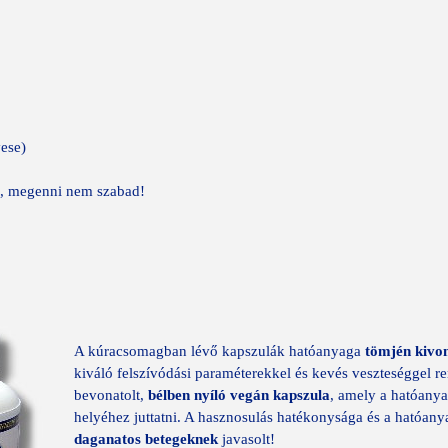
vese)
, megenni nem szabad!
A kúracsomagban lévő kapszulák
hatóanyaga
tömjén
kivo
kiváló felszívódási paraméterekkel és kevés veszteséggel r
bevonatolt,
bélben nyíló vegán kapszula
, amely a hatóanya
helyéhez juttatni.
A hasznosulás hatékonysága és a hatóany
daganatos betegeknek
javasolt!