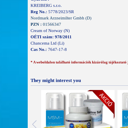
KREIBERG s.r.o.
Reg No.:
5778
/2023/SR
Nordmark Arzneimilter Gmbh (D)
PZN :
01566347
Cream of Norway (N)
OÉTI szám: 978/2011
Chancema Ltd (Li)
Cas No
.
:
7647-17-8
* A weboldalon található információk kizárólag tájékoztató je
They might interest you