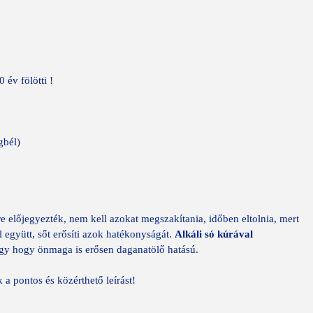
 év fölötti !
gbél)
 előjegyezték, nem kell azokat megszakítania, időben eltolnia, mert
együtt, sőt erősíti azok hatékonyságát.
Alkáli só kúrával
úgy hogy önmaga is erősen daganatölő hatású.
a pontos és közérthető leírást!