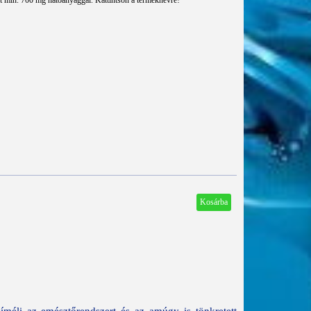
t min. 700 mg hatóanyaggal. Kattintson a terméknévre!