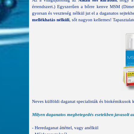
Az a világújdonság az
Alkáli sós kúrában
, hogy a
érrendszert.) Egyszerűen a bőrre kenve MSM (Dimeth
gyorsan és veszteség nélkül jut el a daganatos sejtek
mellékhatás nélküli
, sőt nagyon kellemes! Tapasztala
Neves külföldi daganat specialisták és biokémikusok ku
Milyen daganatos megbetegedés esetekben javasolt az
- Heredaganat áttéttel, vagy anélkül