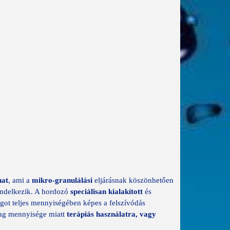
nat
, ami a
mikro-granulálási
eljárásnak köszönhetően
endelkezik. A hordozó
speciálisan kialakított
és
got teljes mennyiségében képes a felszívódás
ag mennyisége miatt
terápiás használatra, vagy