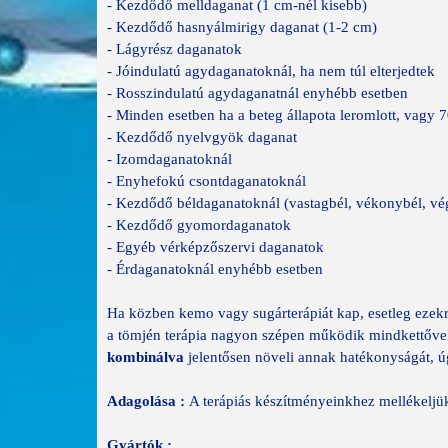
- Kezdődő melldaganat (1 cm-nél kisebb)
- Kezdődő hasnyálmirigy daganat (1-2 cm)
- Lágyrész daganatok
- Jóindulatú agydaganatoknál, ha nem túl elterjedtek
- Rosszindulatú agydaganatnál enyhébb esetben
- Minden esetben ha a beteg állapota leromlott, vagy 70
- Kezdődő nyelvgyök daganat
- Izomdaganatoknál
- Enyhefokú csontdaganatoknál
- Kezdődő béldaganatoknál (vastagbél, vékonybél, vé
- Kezdődő gyomordaganatok
- Egyéb vérképzőszervi daganatok
- Érdaganatoknál enyhébb esetben
Ha közben kemo vagy sugárterápiát kap, esetleg ezekre
a tömjén terápia nagyon szépen működik mindkettővel 
kombinálva
jelentősen növeli annak hatékonyságát, 
Adagolása :
A terápiás készítményeinkhez mellékeljük 
Gyártók :