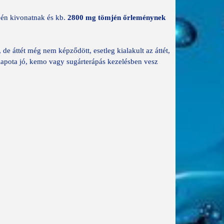
én kivonatnak és kb.
28
00 mg tömjén őrleménynek
de áttét még nem képződött, esetleg kialakult az áttét,
apota jó, kemo vagy sugárterápás kezelésben vesz