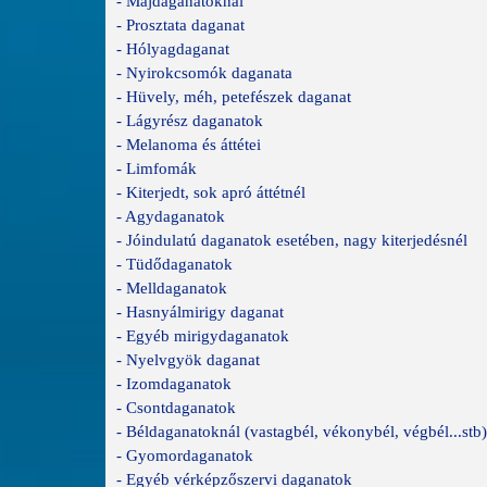
- Májdaganatoknál
- Prosztata daganat
- Hólyagdaganat
- Nyirokcsomók daganata
- Hüvely, méh, petefészek daganat
- Lágyrész daganatok
- Melanoma és áttétei
- Limfomák
- Kiterjedt, sok apró áttétnél
- Agydaganatok
- Jóindulatú daganatok esetében, nagy kiterjedésnél
- Tüdődaganatok
- Melldaganatok
- Hasnyálmirigy daganat
- Egyéb mirigydaganatok
- Nyelvgyök daganat
- Izomdaganatok
- Csontdaganatok
- Béldaganatoknál (vastagbél, vékonybél, végbél...stb)
- Gyomordaganatok
- Egyéb vérképzőszervi daganatok