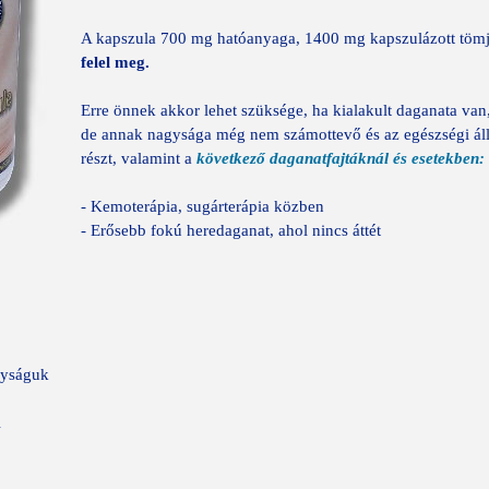
A kapszula 700 mg hatóanyaga, 1400 mg kapszulázott tömj
felel meg.
Erre önnek akkor lehet szüksége, ha kialakult daganata van, 
de annak nagysága még nem számottevő és az egészségi áll
részt, valamint a
következő daganatfajtáknál és esetekben:
- Kemoterápia, sugárterápia közben
- Erősebb fokú heredaganat, ahol nincs áttét
agyságuk
l