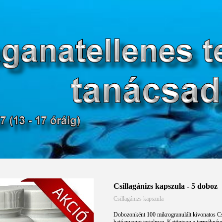
Csillagánizs kapszula - 5 doboz
Csillagánizs kapszula
Dobozonként 100 mikrogranulált kivonatos Cs