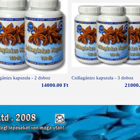
agánizs kapszula - 2 doboz
Csillagánizs kapszula - 3 doboz
14000.00 Ft
21000.