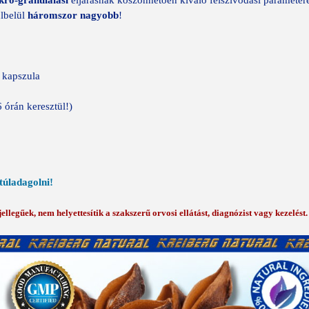
kro-granulálási
eljárásnak köszönhetően kiváló felszívódási paraméter
lbelül
háromszor nagyobb
!
 kapszula
órán keresztül!)
túladagolni!
llegűek, nem helyettesítik a szakszerű orvosi ellátást, diagnózist vagy kezelést.