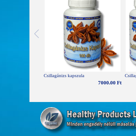
Csillagánizs kapszula
Csill
7000.00 Ft