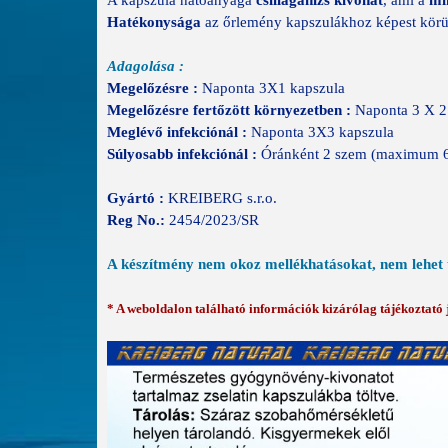
A kapszula hatóanyaga
csillagánizs kivonat
, ami a
mi
Hatékonysága
az őrlemény kapszulákhoz képest körü
Adagolása :
Megelőzésre :
Naponta 3X1 kapszula
Megelőzésre fertőzött környezetben :
Naponta 3 X 2
Meglévő infekciónál :
Naponta 3X3 kapszula
Súlyosabb infekciónál :
Óránként 2 szem (maximum 6 
Gyártó :
KREIBERG s.r.o.
Reg No.:
2454/2023/SR
A készítmény nem okoz mellékhatásokat, nem lehet 
* A weboldalon található információk kizárólag tájékoztató je