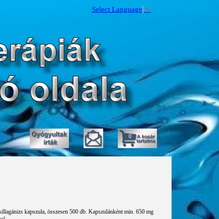
Select Language
▼
0
illagánizs kapszula, összesen 500 db. Kapszulánként min. 650 mg