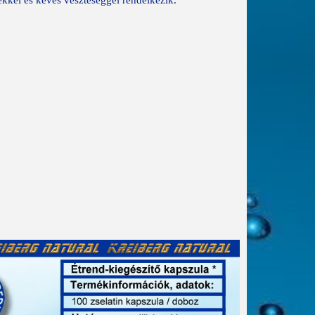
ekkel és kevés veszteséggel rendelkezik.