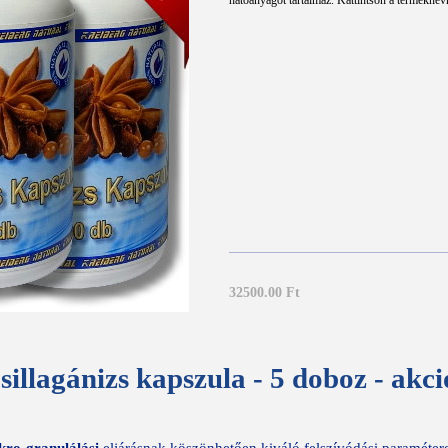
hatóanyagot tartalmaz. Kattintson a terméknév
32500.00 Ft
sillagánizs kapszula - 5 doboz - akci