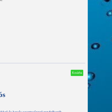
re!
ós