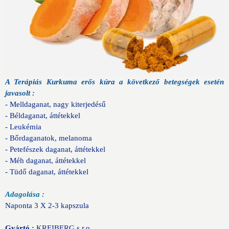
A Terápiás Kurkuma erős kúra a következő betegségek esetén
javasolt :
- Melldaganat, nagy kiterjedésű
- Béldaganat, áttétekkel
- Leukémia
- Bőrdaganatok, melanoma
- Petefészek daganat, áttétekkel
- Méh daganat, áttétekkel
- Tüdő daganat, áttétekkel
Adagolása :
Naponta 3 X 2-3 kapszula
Gyártó :
KREIBERG s.r.o.