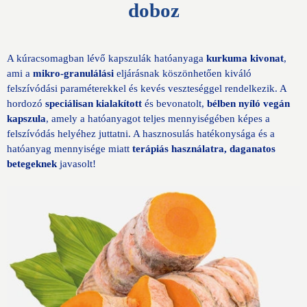
doboz
A kúracsomagban lévő kapszulák
hatóanyaga
kurkuma kivonat
,
ami a
mikro-granulálási
eljárásnak köszönhetően kiváló
felszívódási paraméterekkel és kevés veszteséggel rendelkezik. A
hordozó
speciálisan kialakított
és bevonatolt,
bélben nyíló vegán
kapszula
, amely a hatóanyagot teljes mennyiségében képes a
felszívódás helyéhez juttatni.
A hasznosulás hatékonysága és a
hatóanyag mennyisége miatt
terápiás használatra, daganatos
betegeknek
javasolt!