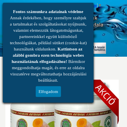
Select Language
▼
Fontos számunkra adatainak védelme
Annak érdekében, hogy személyre szabjuk
a tartalmakat és szolgáltatásokat nyújtsunk,
valamint elemezzük látogatottságunkat,
partnereinkkel együtt különböző
menü
technológiákat, például sütiket (cookie-kat)
0
használunk oldalunkon.
Kattintson az
alábbi gombra ezen technológia webes
használatának elfogadásához!
Bármikor
Terápiás Kurkuma erős kúra
meggondolhatja magát, és erre az oldalra
Kurkuma
visszatérve megváltoztathatja hozzájárulási
beállításait.
Elfogadom