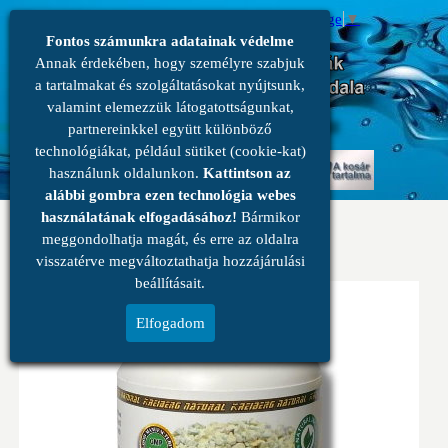
Select Language
▼
Fontos számunkra adatainak védelme
Annak érdekében, hogy személyre szabjuk
a tartalmakat és szolgáltatásokat nyújtsunk,
valamint elemezzük látogatottságunkat,
partnereinkkel együtt különböző
menü
technológiákat, például sütiket (cookie-kat)
0
használunk oldalunkon.
Kattintson az
alábbi gombra ezen technológia webes
használatának elfogadásához!
Bármikor
Zeolit kapszula
meggondolhatja magát, és erre az oldalra
Zeolit
visszatérve megváltoztathatja hozzájárulási
beállításait.
Elfogadom