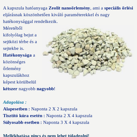
A kapszula hatóanyaga
Zeolit nanoőrlemény
, ami a
speciális őrlési
eljárásnak köszönhetően kiváló paraméterekkel és nagy
hatékonysággal rendelkezik.
Méretéből
kifolyólag bejut a
sejtközi térbe és a
sejtekbe is.
Hatékonysága
a
közönséges
őrlemény
kapszulákhoz
képest körülbelül
kétszer
nagyobb
nagyobb
!
Adagolása :
Alapesetben :
Naponta 2 X 2 kapszula
Tisztító kúra esetén :
Naponta 2 X 4 kapszula
Súlyosabb esetben :
Naponta 3 X 4 kapszula
Mellékhatása nincs és nem lehet túladgolni!